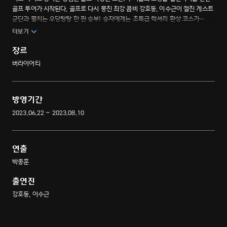
골프 투어가 시작된다. 골프로 다시 뭉친 최강 콤비 강호동, 이수근이 절친 게스트
군단과 펼치는 우당탕탕 한 판 승부! 승자에게는 초특급 럭셔리 환상 코스가
제공되고, 패자에게는 짠내 물씬 나는 생고생 가성비 환장 코스가 기다린다. 더
더보기
독하고, 더 스릴 있고, 더 낭만 있게~ 한 번의 샷으로 운명을 결정하는 극과극
골프 여행.
장르
버라이어티
방영기간
2023.06.22 ~ 2023.08.10
연출
박종훈
출연진
강호동, 이수근