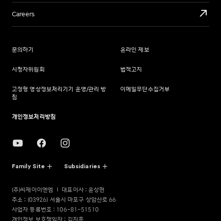
Careers
문의하기
온라인 제보
시청자위원회
법적고지
고정형 영상정보처리기기 운영/관리 방
이메일무단수집거부
침
개인정보처리방침
Family Site
Subsidiaries
(주)씨제이이엔엠
대표이사 : 윤상현
주소 : (03926) 서울시 마포구 상암산로 66
사업자 등록번호 : 106-81-51510
개인정보 보호책임자 : 김지훈