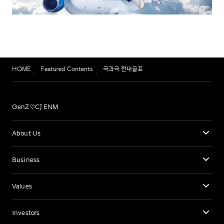
HOME
Featured Contents
극과극 짠내골프
GenZ♡CJ ENM
About Us
Business
Values
Investors