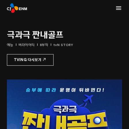
극과극 짠내골프
예능
버라이어티
8부작
tvN STORY
TVING 다시보기