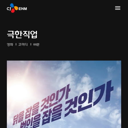
극한직업
영화
코미디
111분