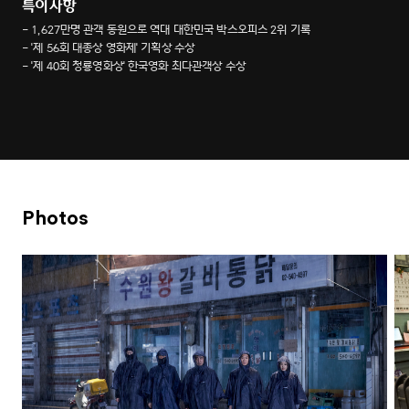
특이사항
- 1,627만명 관객 동원으로 역대 대한민국 박스오피스 2위 기록
- '제 56회 대종상 영화제' 기획상 수상
- '제 40회 청룡영화상' 한국영화 최다관객상 수상
Photos