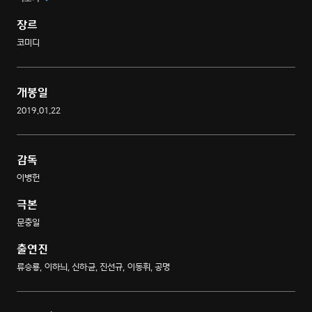
기회! 범죄 조직의 아지트에서 치킨 주문이 들어왔다?
장르
코미디
개봉일
2019.01.22
감독
이병헌
극본
문충일
출연진
류승룡, 이하늬, 신하균, 진선규, 이동휘, 공명