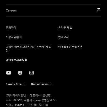
Careers
문의하기
온라인 제보
시청자위원회
법적고지
고정형 영상정보처리기기 운영/관리 방
이메일무단수집거부
침
개인정보처리방침
Family Site
Subsidiaries
(주)씨제이이엔엠
대표이사 : 윤상현
주소 : (03926) 서울시 마포구 상암산로 66
사업자 등록번호 : 106-81-51510