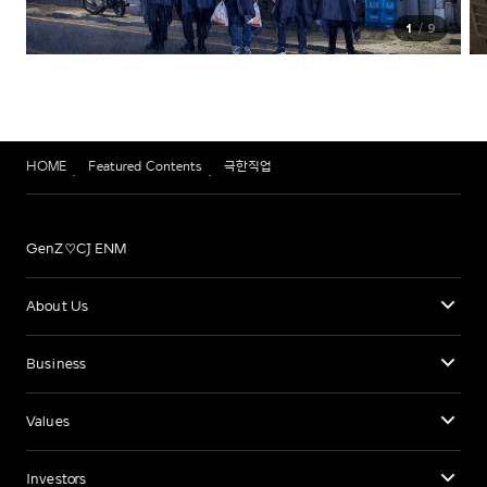
1
9
HOME
Featured Contents
극한직업
GenZ♡CJ ENM
About Us
Business
Values
Investors