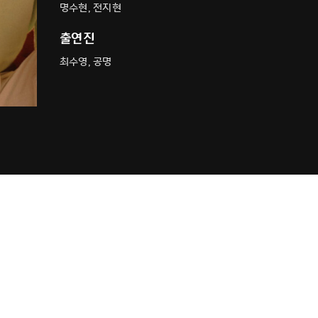
명수현, 전지현
출연진
최수영, 공명