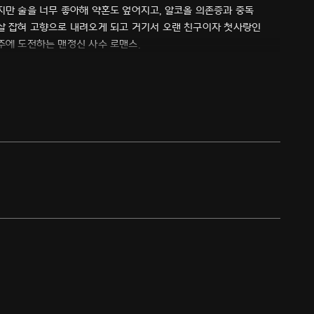
지만 술을 너무 좋아해 약혼도 엎어지고, 알코올 의존증과 중독
멱살 잡혀 고향으로 내려오게 되고 거기서 오랜 친구이자 첫사랑인
주에 도전하는 맨정신 사수 로맨스.