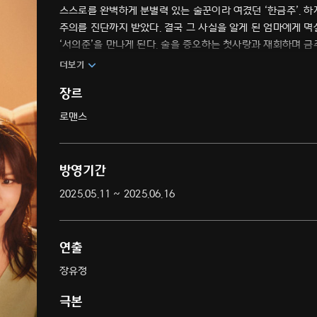
스스로를 완벽하게 분별력 있는 술꾼이라 여겼던 ‘한금주’. 하
주의를 진단까지 받았다. 결국 그 사실을 알게 된 엄마에게 
‘서의준’을 만나게 된다. 술을 증오하는 첫사랑과 재회하며 금
더보기
장르
로맨스
방영기간
2025.05.11 ~ 2025.06.16
연출
장유정
극본