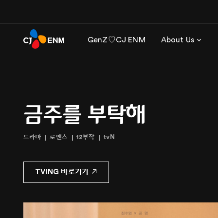
GenZ♡CJ ENM
About Us
금주를 부탁해
드라마
로맨스
12부작
tvN
TVING 바로가기