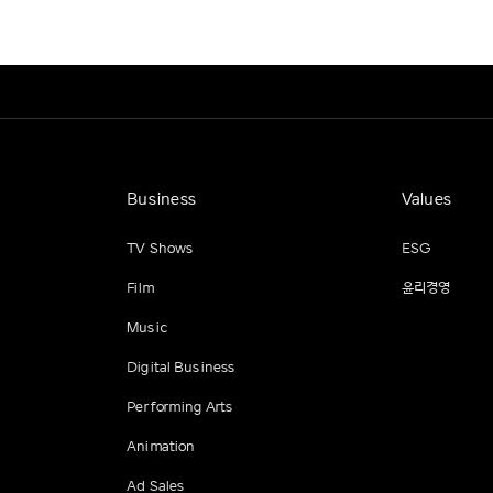
Business
Values
TV Shows
ESG
Film
윤리경영
Music
Digital Business
Performing Arts
Animation
Ad Sales