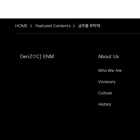
HOME
Featured Contents
금주를 부탁해
GenZ♡CJ ENM
About Us
Who We Are
Visionary
Culture
History