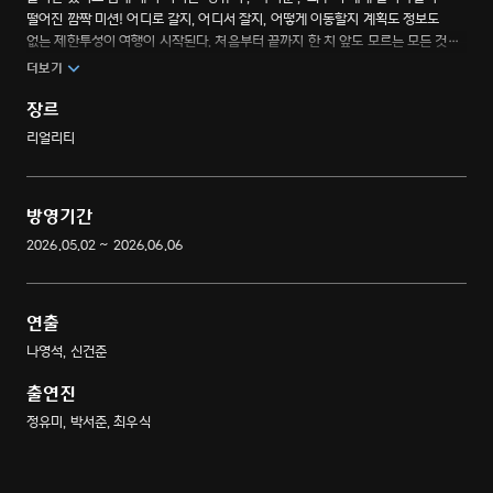
떨어진 깜짝 미션! 어디로 갈지, 어디서 잘지, 어떻게 이동할지 계획도 정보도
없는 제한투성이 여행이 시작된다. 처음부터 끝까지 한 치 앞도 모르는 모든 것이
‘리미티드’인 청춘들의 고생 보장 국내 방랑기.
더보기
장르
리얼리티
방영기간
2026.05.02 ~ 2026.06.06
연출
나영석, 신건준
출연진
정유미, 박서준, 최우식