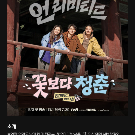
소개
붙어만 있어도 남매 케미 터지는 ‘정유미’, ‘박서준’, ‘최우식’에게 날벼락같이