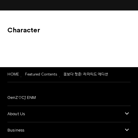
Character
HOME
Featured Contents
꽃보다 청춘: 리미티드 에디션
GenZ♡CJ ENM
About Us
Business