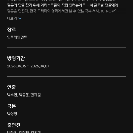
질문의 답을 찾기 위해 아티스트들이 직접 인터뷰어로 나서 글로벌 팬들에게
질문을 던진다. 한국 드라마와 영화에서만 볼 수 있는 극복 서사, K-POP의
완벽한 퍼포먼스와 음악성 등 K-콘텐츠가 어떻게 다가오는지 K-아티스트들이
더보기
그 답을 찾아 나선다. 오직 질문과 답으로 그 신드롬의 이유와 본질을 탐구하는
국내 최초 보이스 다큐멘터리.
장르
인포테인먼트
방영기간
2026.04.06 ~ 2026.04.07
연출
박소연, 박종훈, 한지원
극본
박성정
출연진
박찬욱, 이정재, 김은희