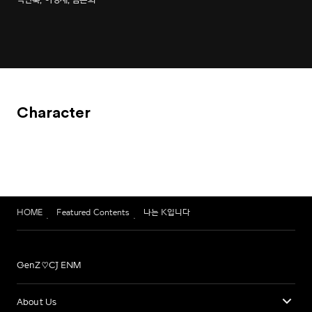
Character
HOME
Featured Contents
나는 K입니다
GenZ♡CJ ENM
About Us