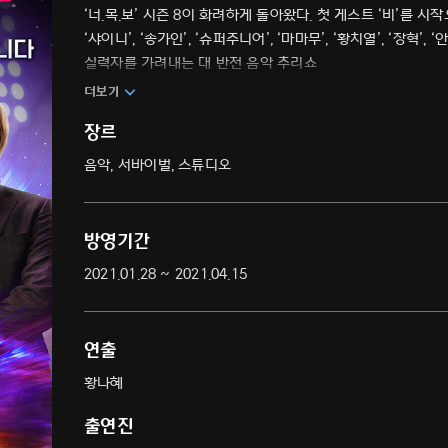
‘너.목.보’ 시즌 8이 화려하게 돌아왔다. 첫 게스트 ‘비’를 시작으로 
‘샤이니’, ‘송가인’, ‘슈퍼주니어’, ‘마마무’, ‘황치열’, ‘장
실력자를 가려내는 대 반전 음악 추리쇼
더보기
장르
음악, 서바이벌, 스튜디오
방영기간
2021.01.28 ~ 2021.04.15
연출
황나혜
출연진