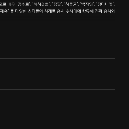
배우 ‘김수로’, ‘하하&별’, ‘김필’, ‘하동균’, ‘백지영’, ‘강다니엘’,
혁’, ‘안재욱’ 등 다양한 스타들이 차례로 음치 수사대에 합류해 진짜 음치와