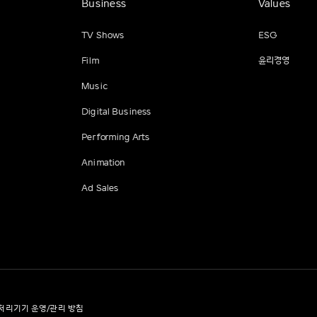
Business
Values
TV Shows
ESG
Film
윤리경영
Music
Digital Business
Performing Arts
Animation
Ad Sales
처리기기 운영/관리 방침