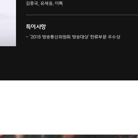
김종국, 유세윤, 이특
특이사항
- '2018 방송통신위원회 방송대상' 한류부문 우수상