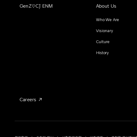
GenZ♡CJ ENM
About Us
Who We Are
Visionary
Culture
History
Careers