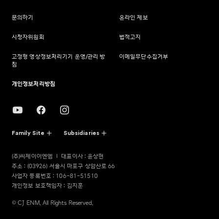
문의하기
온라인 제보
시청자위원회
법적고지
고정형 영상정보처리기기 운영/관리 방
이메일무단수집거부
침
개인정보처리방침
Family Site
Subsidiaries
(주)씨제이이엔엠
대표이사 : 윤상현
주소 : (03926) 서울시 마포구 상암산로 66
사업자 등록번호 : 106-81-51510
개인정보 보호책임자 : 김지훈
© CJ ENM. All Rights Reserved.