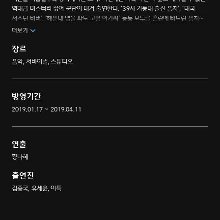
역대급 미스터리 싱어 군단이 대거 출연한다. ‘39사 기동대 출신 음치’, ‘태국
저스틴 비버’, ‘해운대 명물 파도 고음 아가씨’ 등등 모두를 혼란에 빠트린 음치
VS 실력자들의 속고 속이는 눈치 게임! 누가 진짜 음치인가?
더보기
장르
음악, 서바이벌, 스튜디오
방영기간
2019.01.17 ~ 2019.04.11
연출
황나혜
출연진
김종국, 유세윤, 이특