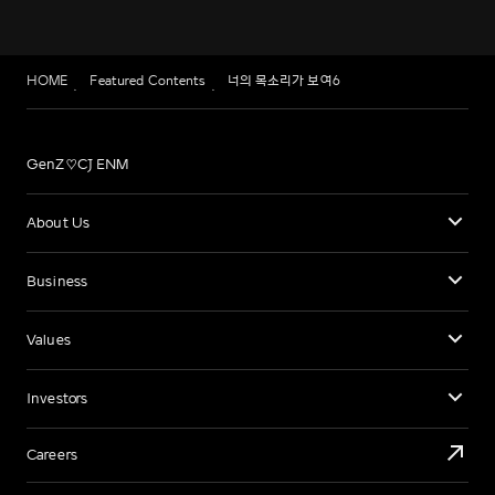
HOME
Featured Contents
너의 목소리가 보여6
GenZ♡CJ ENM
About Us
Business
Values
Investors
Careers