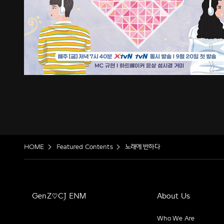
HOME
Featured Contents
노래에 반하다
GenZ♡CJ ENM
About Us
Who We Are