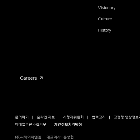
Visionary
Culture
History
Careers
문의하기
온라인 제보
시청자위원회
법적고지
고정형 영상정보
이메일무단수집거부
개인정보처리방침
(주)씨제이이엔엠
대표이사 : 윤상현