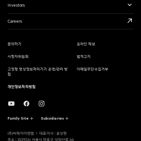
Investors
Careers
문의하기
온라인 제보
시청자위원회
법적고지
고정형 영상정보처리기기 운영/관리 방
이메일무단수집거부
침
개인정보처리방침
Family Site
Subsidiaries
(주)씨제이이엔엠
대표이사 : 윤상현
주소 : (03926) 서울시 마포구 상암산로 66