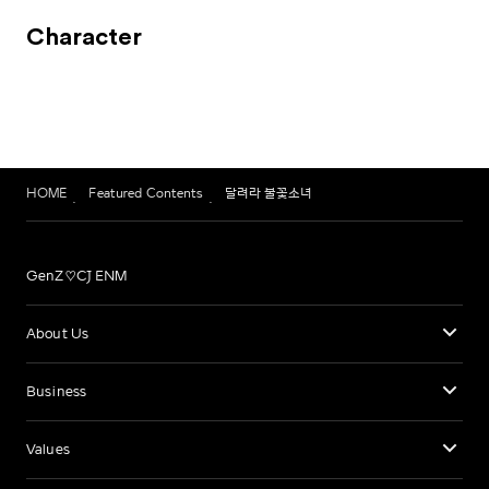
Character
HOME
Featured Contents
달려라 불꽃소녀
GenZ♡CJ ENM
About Us
Business
Values