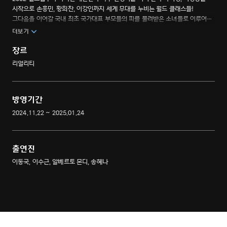
시작으로 손흥민, 황희찬, 이강인까지 세계 무대를 누비는 월드 클래스들!
그다음을 이어갈 국내 최초 국가대표 부모들의 피를 물려받은 소녀들로 이루어진
U-7 여자 축구단 <불꽃소녀 FC>가 온다! 넘어져도 일어나는 될성부른 떡잎들의
더보기
열정 가득한 축구 성장기.
장르
리얼리티
방영기간
2024.11.22 ~ 2025.01.24
출연진
이동국, 이수근, 알베르토 몬디, 송혜나