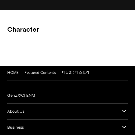
Character
HOME
Featured Contents
대탈출 : 더 스토리
GenZ♡CJ ENM
About Us
Business