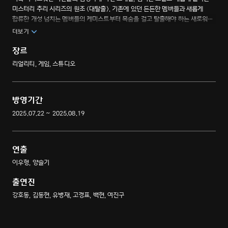
미스터리 추리 시리즈의 원조 <대탈출>. 기존에 있던 든든한 멤버들과 새롭게
합류한 개성 넘치는 멤버들의 케미스트부터 목숨을 걸고 탈출해야 하는 새로워진
세계관까지. 시공간을 초월하는 탈출 미션과 반전을 거듭하는 새로운 서스펜스
더보기
어드벤처.
장르
리얼리티, 게임, 스튜디오
방영기간
2025.07.22 ~ 2025.08.19
연출
이우형, 양슬기
출연진
강호동, 김동현, 유병재, 고경표, 백현, 여진구