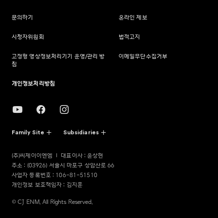
문의하기
온라인 제보
시청자위원회
법적고지
고정형 영상정보처리기기 운영/관리 방
이메일무단수집거부
침
개인정보처리방침
Family Site
Subsidiaries
(주)씨제이이엔엠
대표이사 : 윤상현
주소 : (03926) 서울시 마포구 상암산로 66
사업자 등록번호 : 106-81-51510
개인정보 보호책임자 : 김지훈
© CJ ENM. All Rights Reserved.