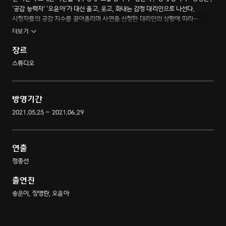
‘공감 능력자’ ‘오윤아’가 대신 울고, 웃고, 화내는 감정 대리인으로 나선다.
시청자들의 공감 지수를 끌어올리며 사연을 신청한 대리인의 상황에 따라
다채로운 반응과 해결책을 제시하며 시청자의 카타르시스를 자극하고
더보기
스트레스를 해소를 돕는 힐링 치유 버라이어티 쇼
장르
스튜디오
방영기간
2021.05.25 ~ 2021.06.29
연출
정종선
출연진
송은이, 장영란, 오윤아