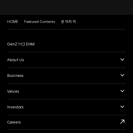
HOME
Featured Contents
돈 터치 미
GenZ♡CJ ENM
About Us
Business
Values
Investors
Careers