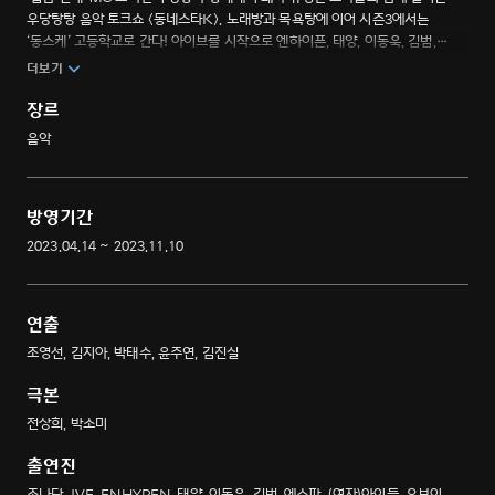
우당탕탕 음악 토크쇼 <동네스타K>. 노래방과 목욕탕에 이어 시즌3에서는
‘동스케’ 고등학교로 간다! 아이브를 시작으로 엔하이픈, 태양, 이동욱, 김범,
스트레이 키즈, 에이티즈, 제로베이스원 등 각종 ‘K-수식어’를 달고 나타나는
더보기
방송국 동네스타들을 게스트로 초대해 펼치는 조나단의 본격 만담 예능 <
동네스타K 시즌3>.
장르
음악
방영기간
2023.04.14 ~ 2023.11.10
연출
조영선, 김지아, 박태수, 윤주연, 김진실
극본
전상희, 박소미
출연진
조나단, IVE, ENHYPEN, 태양, 이동욱, 김범, 에스파, (여자)아이들, 유브이,