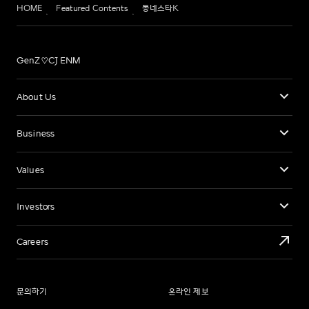
HOME
Featured Contents
동네스타K
GenZ♡CJ ENM
About Us
Business
Values
Investors
Careers
문의하기
온라인 제보