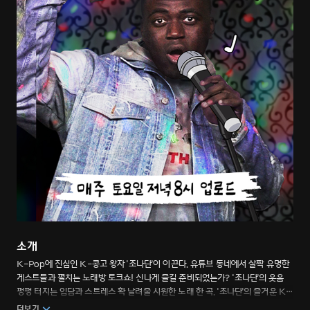
소개
K-Pop에 진심인 K-콩고 왕자 '조나단'이 이끈다. 유튜브 동네에서 살짝 유명한
게스트들과 펼치는 노래방 토크쇼! 신나게 즐길 준비되었는가? '조나단'의 웃음
펑펑 터지는 입담과 스트레스 확 날려줄 시원한 노래 한 곡. '조나단'의 즐거운 K-
노래방 버라이어티 이야기
더보기