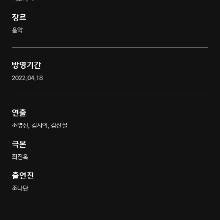
장르
음악
방영기간
2022.04.18
연출
조영선, 김지아, 김진실
극본
최진욱
출연진
조나단