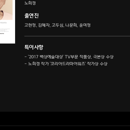
노희경
출연진
고현정, 김혜자, 고두심, 나문희, 윤여정
특이사항
- '2017 백상예술대상' TV부문 작품상, 극본상 수상
- 노희경 작가 '코리아드라마어워즈' 작가상 수상