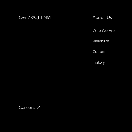
GenZ♡CJ ENM
About Us
Who We Are
Visionary
Culture
History
Careers