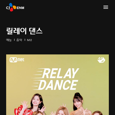
릴레이 댄스
예능
음악
M2