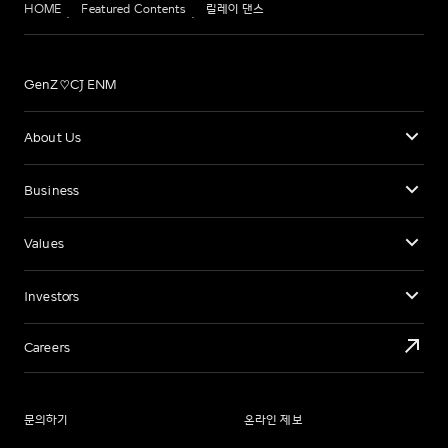
HOME
Featured Contents
릴레이 댄스
GenZ♡CJ ENM
About Us
Business
Values
Investors
Careers
문의하기
온라인 제보