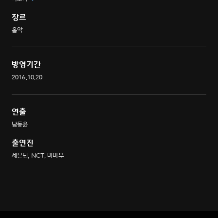
맞춰진 내 손안의 퍼포먼스 쇼
장르
음악
방영기간
2016.10.20
연출
남동윤
출연진
세븐틴, NCT, 마마무