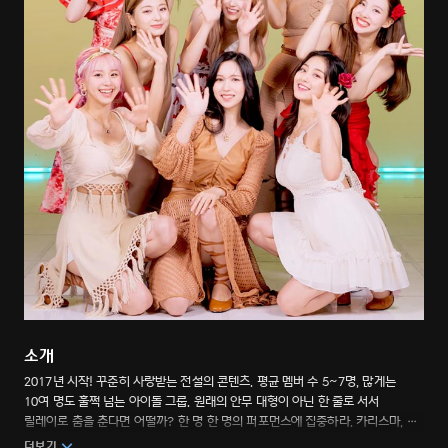
소개
2017년 시작! 꾸준히 사랑받는 전설의 콘텐츠. 평균 멤버 수 5~7명, 많게는
10여 명도 훌쩍 넘는 아이돌 그룹. 원래의 안무 대형이 아닌 한 줄로 서서
릴레이로 춤을 춘다면 어떨까? 한 명 한 명의 퍼포먼스에 집중하라. 카리스마, 칼
군무, 프리 스타일 등 무대에서 볼 수 없었던 재미까지. 스마트폰 세로 비율에
더보기