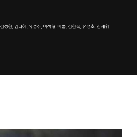
 김정현, 김다혜, 유성주, 이석형, 이봄, 김현옥, 유정호, 신재휘