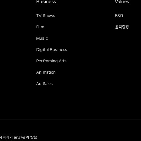
Business
Values
TV Shows
ESG
Film
윤리경영
Music
Digital Business
Performing Arts
Animation
Ad Sales
처리기기 운영/관리 방침