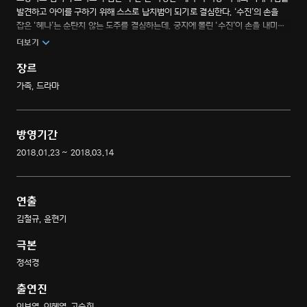
발견하고 아이를 구하기 위해 스스로 납치범이 되기로 결심한다. ‘수진’의 손을
잡은 ‘혜나’는 순탄치 않는 도주를 결심하는데. 궁지에 몰린 ‘수진’이 손을 내미는
대상은 누구일까? 모성에 대한 새로운 시각이 열리는 서스펜스 스토리
더보기
장르
가족, 드라마
방영기간
2018.01.23 ~ 2018.03.14
연출
김철규, 윤현기
극본
정석경
출연진
이보영, 이혜영, 고승희