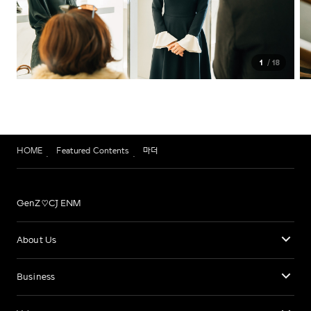
1
18
HOME
Featured Contents
마더
GenZ♡CJ ENM
About Us
Business