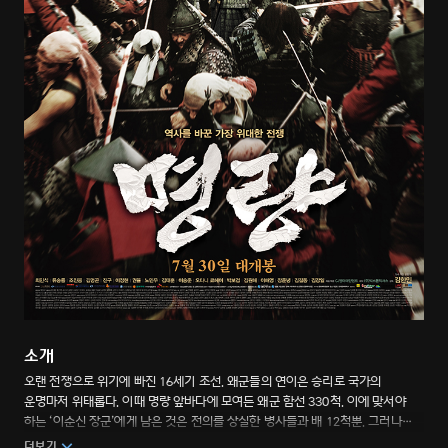
소개
오랜 전쟁으로 위기에 빠진 16세기 조선. 왜군들의 연이은 승리로 국가의
운명마저 위태롭다. 이때 명량 앞바다에 모여든 왜군 함선 330척. 이에 맞서야
하는 ‘이순신 장군’에게 남은 것은 전의를 상실한 병사들과 배 12척뿐. 그러나
이건 반드시 이겨야만 하는 싸움이다. 61분에 달하는 대 전투씬, 그날의 역사를
더보기