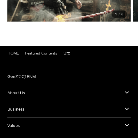
1
6
HOME
Featured Contents
명량
GenZ♡CJ ENM
About Us
Business
Values