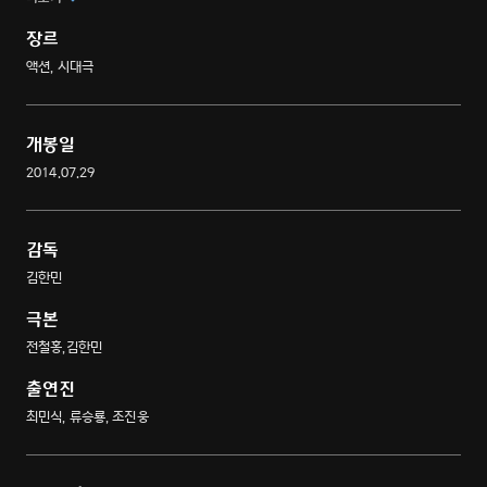
완벽하게 재현한다.
장르
액션, 시대극
개봉일
2014.07.29
감독
김한민
극본
전철홍,김한민
출연진
최민식, 류승룡, 조진웅