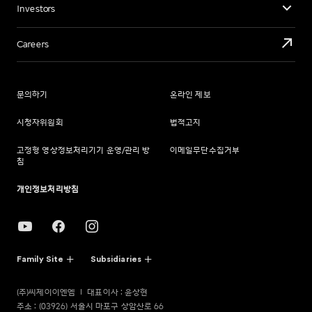
Investors
Careers
문의하기
온라인 제보
시청자위원회
법적고지
고정형 영상정보처리기기 운영/관리 방
이메일무단수집거부
침
개인정보처리방침
Family Site
Subsidiaries
(주)씨제이이엔엠
대표이사 : 윤상현
주소 : (03926) 서울시 마포구 상암산로 66