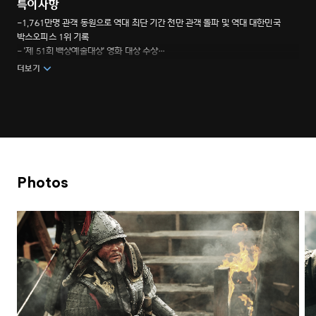
특이사항
-1,761만명 관객 동원으로 역대 최단 기간 천만 관객 돌파 및 역대 대한민국
박스오피스 1위 기록
- '제 51회 백상예술대상' 영화 대상 수상
- '제 35회 청룡영화상' 감독상, 한국영화 최다관객상 수상
더보기
- '제 51회 대종상 영화제' 최우수작품상, 기술상, 기획상 수상
- '제 19회 부산국제영화제' 한국영화의 오늘 - 파노라마부문 초청
Photos