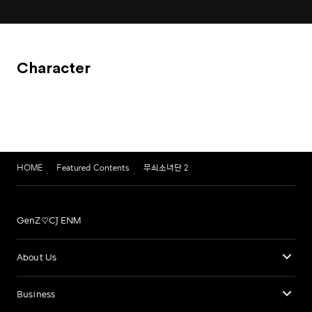
Character
HOME
Featured Contents
무쇠소녀단 2
GenZ♡CJ ENM
About Us
Business