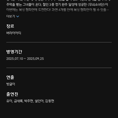
주먹을 뻗는 그녀들이 온다. 철인 3종 경기 완주 달성에 성공한 <무쇠소녀단>이
이번에는 복싱 챔피언에 도전한다! 과연 4개월 안에 복싱 챔피언이 될 수 있을까?
철인이 된 그녀들의 피, 땀, 눈물이 담긴 복싱 챔피언 도전기.
더보기
장르
버라이어티
방영기간
2025.07.10 ~ 2025.09.25
연출
방글이
출연진
유이, 금새록, 박주현, 설인아, 김동현