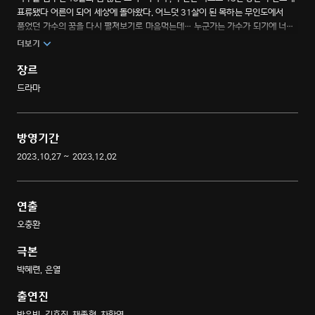
표류됐다 어른이 되어 세상에 돌아왔다. 어느덧 31살이 된 목하는 무인도에서
품었던 가수의 꿈을 다시 펼쳐보기로 마음먹는데… 누군가는 가수가 되기에 너무
늦은 나이라고 말하지만, 파도에 떠밀려 가는 꿈을 부여잡고 어떠한 재난
더보기
앞에서도 의연하게 버텨왔던 그녀에게 포기란 없다! 목하는 15년 전 꿈을 이룰 수
있을까? 인생 역주행을 꿈꾸는 가수 지망생 서목하의 인생 역주행 디바 도전기.
장르
드라마
방영기간
2023.10.27 ~ 2023.12.02
연출
오충환
극본
박혜련, 은열
출연진
박은빈, 김효진, 채종협, 차학연