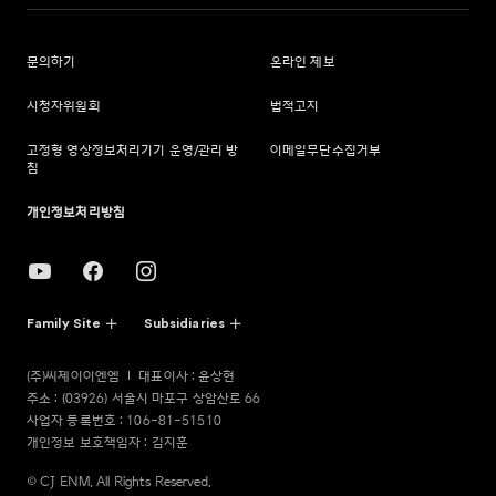
문의하기
온라인 제보
시청자위원회
법적고지
고정형 영상정보처리기기 운영/관리 방
이메일무단수집거부
침
개인정보처리방침
Family Site
Subsidiaries
(주)씨제이이엔엠
대표이사 : 윤상현
주소 : (03926) 서울시 마포구 상암산로 66
사업자 등록번호 : 106-81-51510
개인정보 보호책임자 : 김지훈
© CJ ENM. All Rights Reserved.