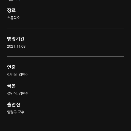
애티튜드 프로그램
장르
스튜디오
방영기간
2021.11.03
연출
정민식, 김민수
극본
정민식, 김민수
출연진
양정무 교수