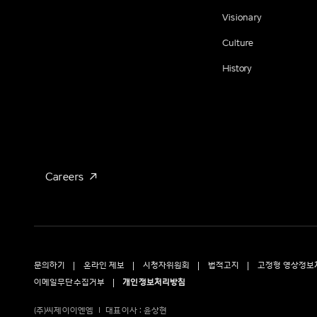
Visionary
Culture
History
Careers
문의하기
온라인 제보
시청자위원회
법적고지
고정형 영상정보
이메일무단수집거부
개인정보처리방침
(주)씨제이이엔엠
대표이사 : 윤상현