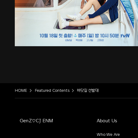
HOME
Featured Contents
바닷길 선발대
GenZ♡CJ ENM
About Us
Who We Are