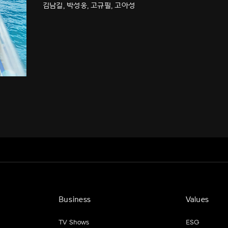
김남길, 박성웅, 고규필, 고아성
Business
Values
TV Shows
ESG