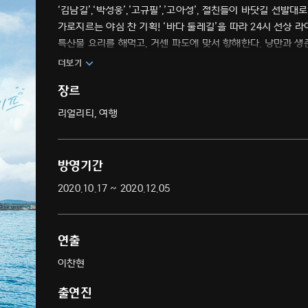
‘김남길’,‘박성웅’,’고규필’,’고아성’, 절친들이 바닷길 선발
가로지르는 야심 찬 기획! ‘바다 둘레길’을 따라 24시 선상 
특산물 요리를 해먹고, 거센 파도에 맞서 항해한다. 낭만과 생존
더보기
장르
리얼리티, 여행
방영기간
2020.10.17 ~ 2020.12.05
연출
이찬현
출연진