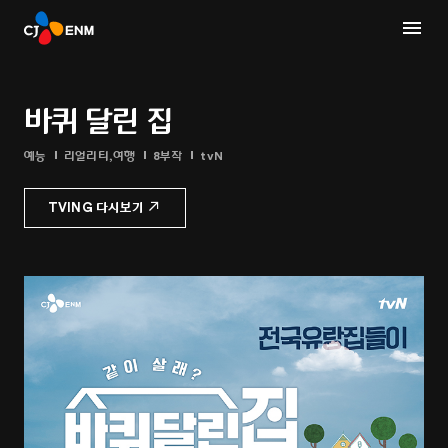
바퀴 달린 집
예능
리얼리티,여행
8부작
tvN
TVING 다시보기