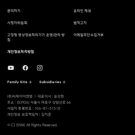
문의하기
온라인 제보
시청자위원회
법적고지
고정형 영상정보처리기기 운영/관리 방
이메일무단수집거부
침
개인정보처리방침
Family Site
Subsidiaries
(주)씨제이이엔엠
대표이사 : 윤상현
주소 : (03926) 서울시 마포구 상암산로 66
사업자 등록번호 : 106-81-51510
개인정보 보호책임자 : 김지훈
© CJ ENM. All Rights Reserved.