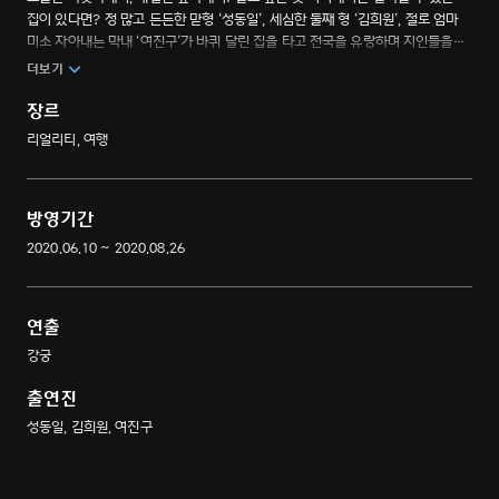
집이 있다면? 정 많고 든든한 맏형 ‘성동일’, 세심한 둘째 형 ‘김희원’, 절로 엄마
미소 자아내는 막내 ‘여진구’가 바퀴 달린 집을 타고 전국을 유랑하며 지인들을
초대해 즐거운 시간을 보낸다. 소소한 행복과 낭만을 발견하게 해줄 버라이어티
더보기
쇼.
장르
리얼리티, 여행
방영기간
2020.06.10 ~ 2020.08.26
연출
강궁
출연진
성동일, 김희원, 여진구