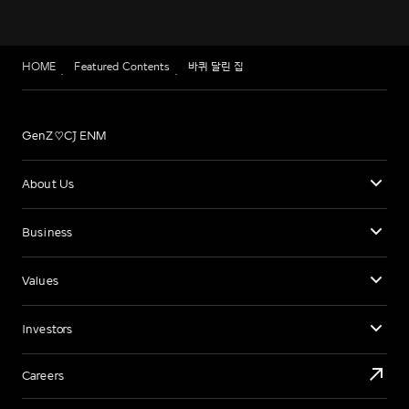
HOME
Featured Contents
바퀴 달린 집
GenZ♡CJ ENM
About Us
Business
Values
Investors
Careers