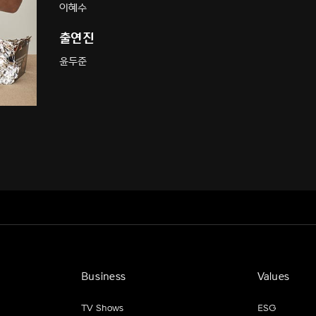
이혜수
출연진
윤두준
Business
Values
TV Shows
ESG