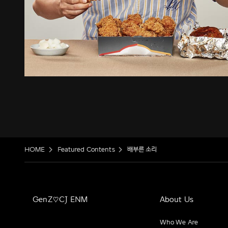
HOME
Featured Contents
배부른 소리
GenZ♡CJ ENM
About Us
Who We Are