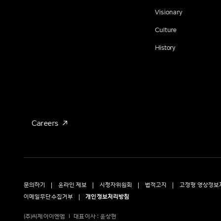
Visionary
Culture
History
Careers
문의하기
온라인 제보
시청자위원회
법적고지
고정형 영상정보
이메일무단수집거부
개인정보처리방침
(주)씨제이이엔엠
대표이사 : 윤상현