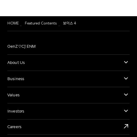
HOME
Featured Contents
보이스 4
GenZ♡CJ ENM
About Us
Business
Values
Investors
Careers