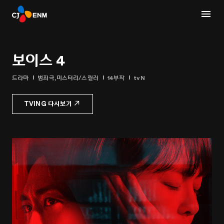
보이스 4
드라마
범죄극,미스터리/스릴러
14부작
tvN
TVING 다시보기