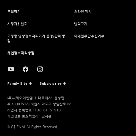
문의하기
온라인 제보
시청자위원회
법적고지
고정형 영상정보처리기기 운영/관리 방
이메일무단수집거부
침
개인정보처리방침
Family Site
Subsidiaries
(주)씨제이이엔엠
대표이사 : 윤상현
주소 : (03926) 서울시 마포구 상암산로 66
사업자 등록번호 : 106-81-51510
개인정보 보호책임자 : 김지훈
© CJ ENM. All Rights Reserved.