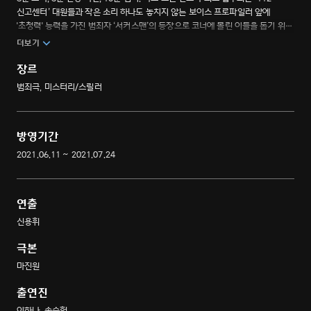
신고센터’ 대원들과 작은 소리 하나도 놓치지 않는 보이스 프로파일러 앞에
'초청력' 능력을 가진 범죄자 ‘서커스맨’의 등장으로 코너에 몰린 이들을 돕기 위해
원칙주의자 형사의 등장으로 시작되는 새로운 공조 추격 스릴러
더보기
장르
범죄극, 미스터리/스릴러
방영기간
2021.06.11 ~ 2021.07.24
연출
신용휘
극본
마진원
출연진
이하나, 송승헌