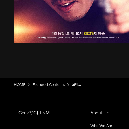
HOME
Featured Contents
보이스
GenZ♡CJ ENM
About Us
Who We Are