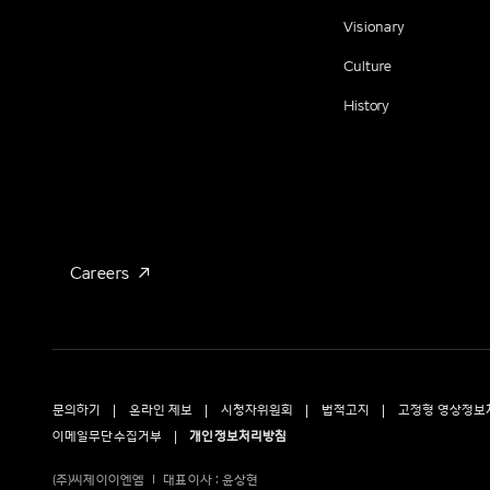
Visionary
Culture
History
Careers
문의하기
온라인 제보
시청자위원회
법적고지
고정형 영상정보
이메일무단수집거부
개인정보처리방침
(주)씨제이이엔엠
대표이사 : 윤상현