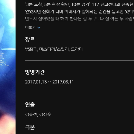
‘3분 도착, 5분 현장 확인, 10분 검거’ 112 신고센터의 신
얻었지만 전화기 너머 아버지가 살해되는 순간을 듣고만 있어야 
반드시 살아있을 때 해야 한다는 걸 누구보다 잘 아는 두 사
더보기
장르
범죄극, 미스터리/스릴러, 드라마
방영기간
2017.01.13 ~ 2017.03.11
연출
김홍선, 김상훈
극본