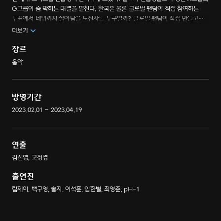
G그룹이 숨 막히는 대결을 펼친다. 한국은 물론 글로벌 팬덤이 직접 참여하는
투표에서 데뷔까지 살아남을 도전자는 누구일까? 글로벌 팬덤이 직접 만들고
데뷔까지 시키는 차세대 K-POP 보이그룹 메이킹 프로젝트
더보기
장르
음악
방영기간
2023.02.01 ~ 2023.04.19
연출
김신영, 고정경
출연진
립제이, 백구영, 솔지, 이석훈, 임한별, 최영준, pH-1