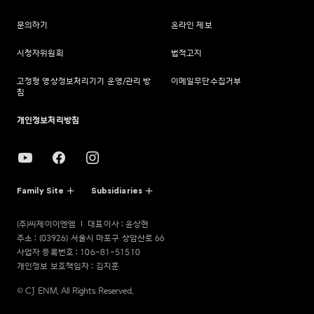
문의하기
온라인 제보
시청자위원회
법적고지
고정형 영상정보처리기기 운영/관리 방
이메일무단수집거부
침
개인정보처리방침
Family Site
Subsidiaries
(주)씨제이이엔엠
대표이사 : 윤상현
주소 : (03926) 서울시 마포구 상암산로 66
사업자 등록번호 : 106-81-51510
개인정보 보호책임자 : 김지훈
© CJ ENM. All Rights Reserved.