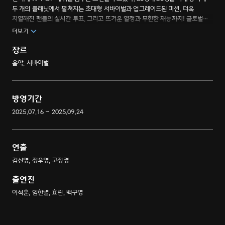
두 개의 플래닛에서 펼쳐지는 초대형 서바이벌과 업그레이드된 미션, 더욱
치열해진 팬들의 실시간 투표, 그리고 뜨거운 열정과 무한한 재능까지! 글로벌
팬덤이 직접 데뷔시키고 최정상에 올리는 보이그룹 월드 스케일 프로젝트.
더보기
장르
음악, 서바이벌
방영기간
2025.07.16 ~ 2025.09.24
연출
김신영, 정우영, 고정경
출연진
이석훈, 임한별, 효린, 백구영