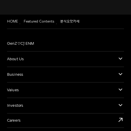
HOME
Featured Contents
분식오맛카세
GenZ♡CJ ENM
About Us
Business
Values
Investors
Careers