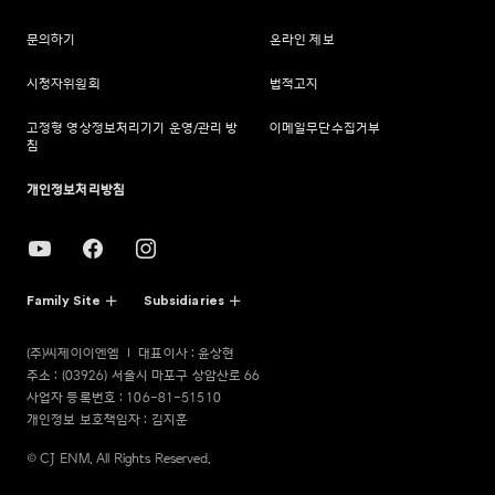
문의하기
온라인 제보
시청자위원회
법적고지
고정형 영상정보처리기기 운영/관리 방
이메일무단수집거부
침
개인정보처리방침
Family Site
Subsidiaries
(주)씨제이이엔엠
대표이사 : 윤상현
주소 : (03926) 서울시 마포구 상암산로 66
사업자 등록번호 : 106-81-51510
개인정보 보호책임자 : 김지훈
© CJ ENM. All Rights Reserved.