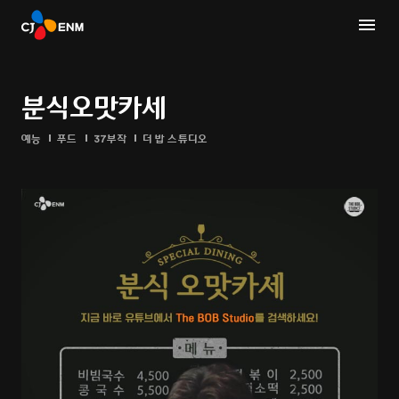
분식오맛카세
예능
푸드
37부작
더 밥 스튜디오