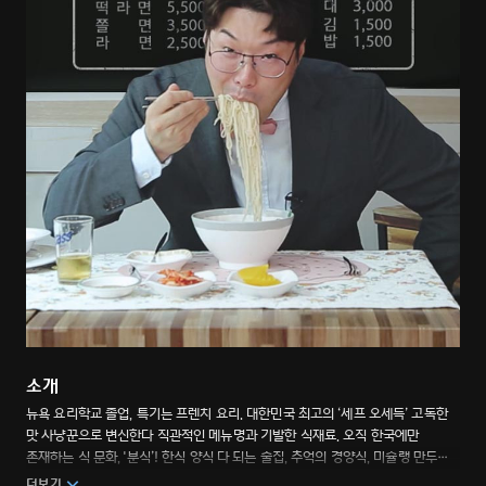
소개
뉴욕 요리학교 졸업, 특기는 프렌치 요리. 대한민국 최고의 ‘세프 오세득’ 고독한
맛 사냥꾼으로 변신한다 직관적인 메뉴명과 기발한 식재료. 오직 한국에만
존재하는 식 문화, '분식’! 한식 양식 다 되는 술집, 추억의 경양식, 미슐랭 만두
맛집 모두 접수 완료! 007 가방 속 숨겨진 소스와 전문가의 시선으로 분석한 요리
더보기