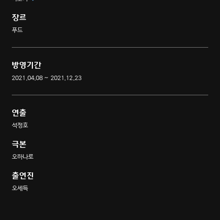
팁까지 지금 대공개 한다
장르
푸드
방영기간
2021.04.08 ~ 2021.12.23
연출
석정호
극본
오하나로
출연진
오세득