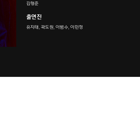
김형준
출연진
유지태, 곽도원, 이범수, 이민정