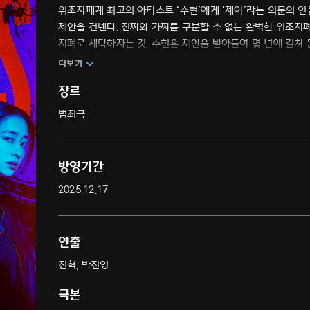
위조지폐계 최고의 아티스트 ‘수현’에게 ‘제이’라는 의문의 인
제안을 건넨다. 진짜와 가짜를 구분할 수 없는 완벽한 위조지폐
지폐로 세탁하자는 것. 수현은 제안을 받아들여 몇 년에 걸쳐 
‘슈퍼노트’를 둘러싼 악인들의 피 튀기는 충돌과 대결을 그린 
더보기
장르
범죄극
방영기간
2025.12.17
연출
진혁, 박진영
극본