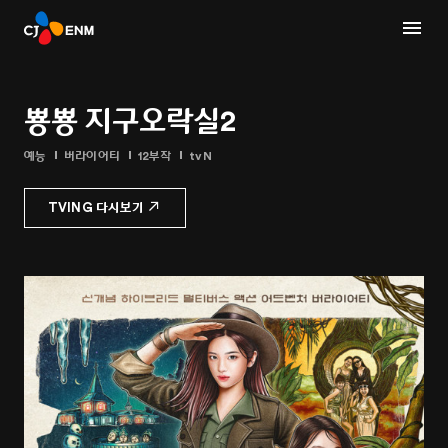
뿅뿅 지구오락실2
예능
버라이어티
12부작
tvN
TVING 다시보기