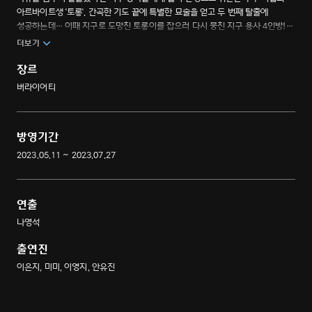
아르바이트생 '토롱'. 간곡한 기도 끝에 특별한 묘술을 얻고 두 번째 탈출에
성공하는데… 이때 지구로 도망친 토롱이를 잡으러 다시 뭉친 지구 용사 4인방!
'겨울왕국' 핀란드와 '신들의 섬' 발리를 넘나드는 지구 용사즈의 예측불허
더보기
대모험이 펼쳐진다!
장르
버라이어티
방영기간
2023.05.11 ~ 2023.07.27
연출
나영석
출연진
이은지, 미미, 이영지, 안유진