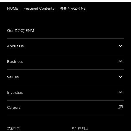
HOME
Featured Contents
뿅뿅 지구오락실2
GenZ♡CJ ENM
About Us
Business
Values
Investors
Careers
문의하기
온라인 제보