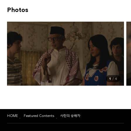
Photos
1
4
HOME
Featured Contents
사탄의 숭배자