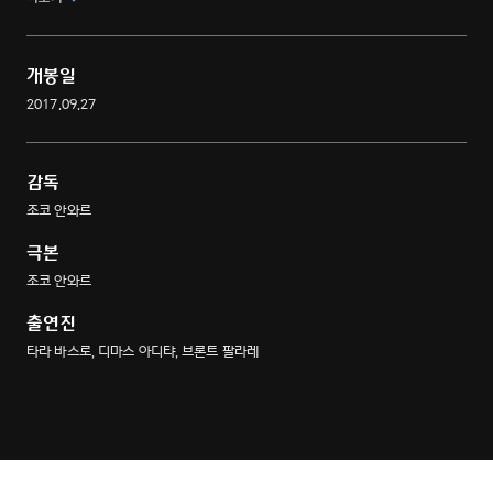
스릴러
개봉일
2017.09.27
감독
조코 안와르
극본
조코 안와르
출연진
타라 바스로, 디마스 아디탸, 브론트 팔라레