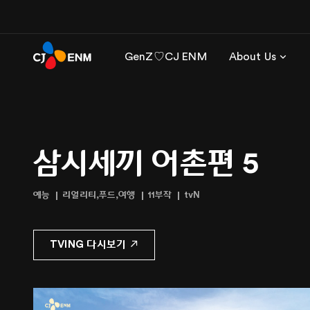
GenZ♡CJ ENM
About Us
삼시세끼 어촌편 5
예능
리얼리티,푸드,여행
11부작
tvN
TVING 다시보기