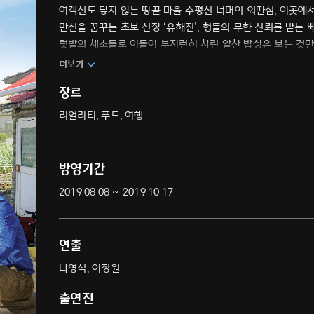
여객선도 닿지 않는 땅끝 마을 수평선 너머의 외딴섬, 이곳에서 
만선을 꿈꾸는 초보 선장 ‘유해진’, 형들의 무한 신뢰를 받는
텃밭의 채소들로 이들이 부지런히 차린 알찬 밥상은 보는 것
더보기
장르
리얼리티, 푸드, 여행
방영기간
2019.08.08 ~ 2019.10.17
연출
나영석, 이정원
출연진