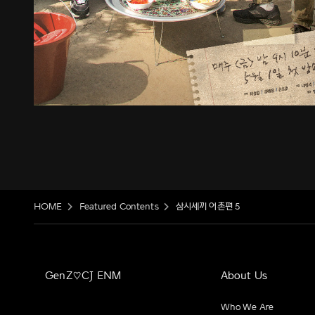
HOME
Featured Contents
삼시세끼 어촌편 5
GenZ♡CJ ENM
About Us
Who We Are