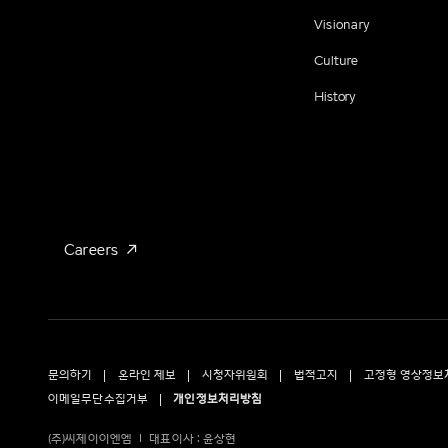
Visionary
Culture
History
Careers
문의하기
온라인 제보
시청자위원회
법적고지
고정형 영상정보
이메일무단수집거부
개인정보처리방침
(주)씨제이이엔엠
대표이사 : 윤상현