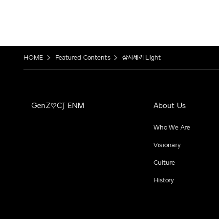
HOME
Featured Contents
삼시세끼 Light
GenZ♡CJ ENM
About Us
Who We Are
Visionary
Culture
History