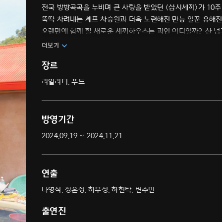
전국 방방곡곡을 누비며 큰 사랑을 받았던 <삼시세끼>가 10주
뚝딱 차려내는 셰프 차승원과 더욱 노련해진 만능 일꾼 유해진
오랜만에 함께 할 새로운 세끼하우스는 과연 어디일까? 산 넘
더보기
장르
리얼리티, 푸드
방영기간
2024.09.19 ~ 2024.11.21
연출
나영석, 장은정, 하무성, 하헌탁, 변수민
출연진