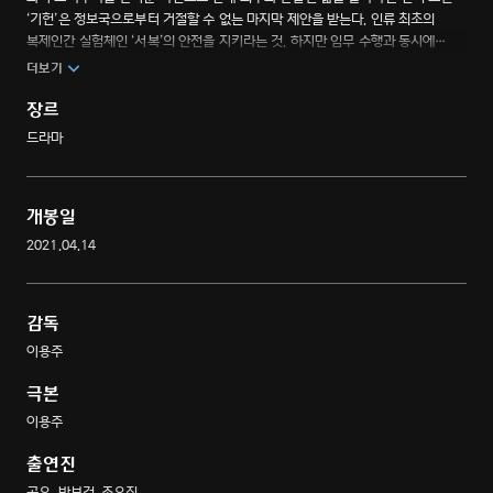
‘기헌’은 정보국으로부터 거절할 수 없는 마지막 제안을 받는다. 인류 최초의
복제인간 실험체인 ‘서복’의 안전을 지키라는 것. 하지만 임무 수행과 동시에
‘서복’을 노리는 여러 집단의 추적은 점점 거세지고, 이들은 결국 피할 수 없는
더보기
선택을 하게 된다.
장르
드라마
개봉일
2021.04.14
감독
이용주
극본
이용주
출연진
공유, 박보검, 조우진