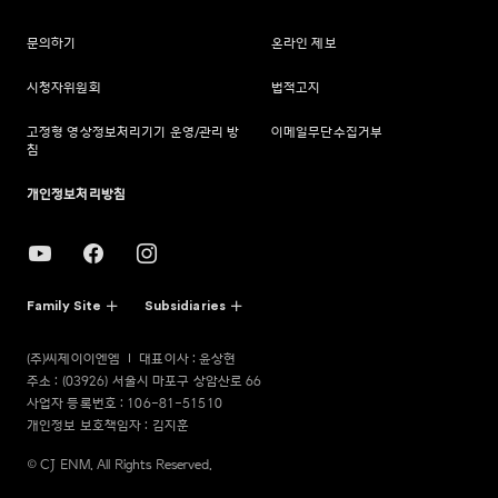
문의하기
온라인 제보
시청자위원회
법적고지
고정형 영상정보처리기기 운영/관리 방
이메일무단수집거부
침
개인정보처리방침
Family Site
Subsidiaries
(주)씨제이이엔엠
대표이사 : 윤상현
주소 : (03926) 서울시 마포구 상암산로 66
사업자 등록번호 : 106-81-51510
개인정보 보호책임자 : 김지훈
© CJ ENM. All Rights Reserved.