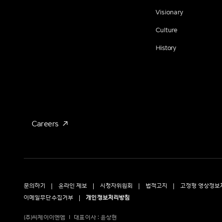
Visionary
Culture
History
Careers
문의하기
온라인 제보
시청자위원회
법적고지
고정형 영상정보
이메일무단수집거부
개인정보처리방침
(주)씨제이이엔엠
대표이사 : 윤상현