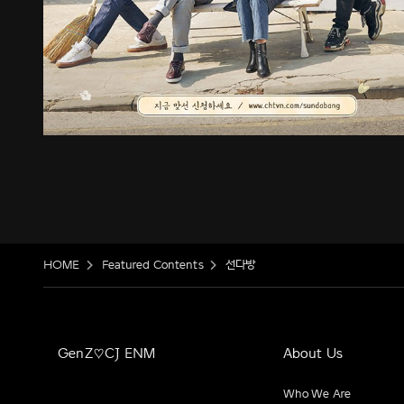
HOME
Featured Contents
선다방
GenZ♡CJ ENM
About Us
Who We Are