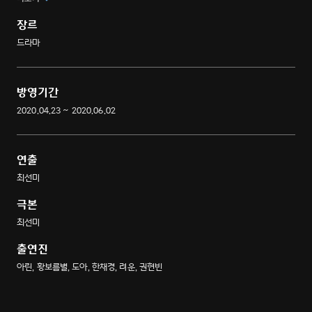
소녀들의 사랑스러운 케미스토리
장르
드라마
방영기간
2020.04.23 ~ 2020.06.02
연출
최선미
극본
최선미
출연진
아린, 황보름별, 도아, 한채경, 려운, 권현빈