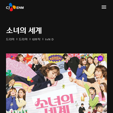
소녀의 세계
드라마
드라마
12부작
tvN D