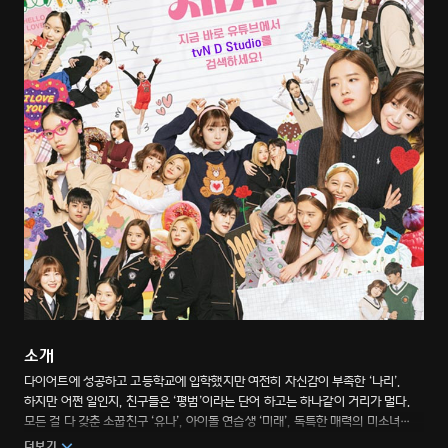
소개
다이어트에 성공하고 고등학교에 입학했지만 여전히 자신감이 부족한 ‘나리’.
하지만 어쩐 일인지, 친구들은 ‘평범’이라는 단어 하고는 하나같이 거리가 멀다.
모든 걸 다 갖춘 소꿉친구 ‘유나’, 아이돌 연습생 ‘미래’, 독특한 매력의 미소녀
‘선지’까지. 성격도 진로도 너무 다른 K-여고생들의 우정이란 이런 것! 17세
더보기