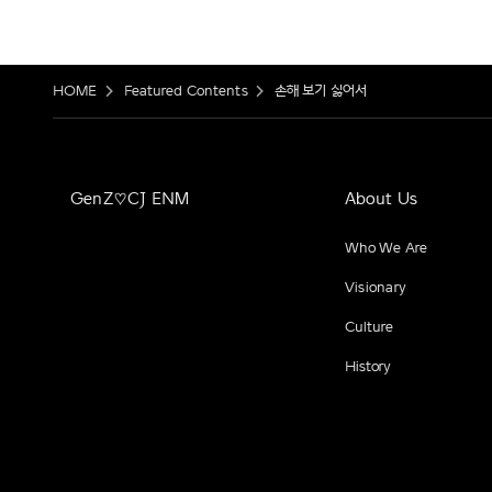
HOME
Featured Contents
손해 보기 싫어서
GenZ♡CJ ENM
About Us
Who We Are
Visionary
Culture
History