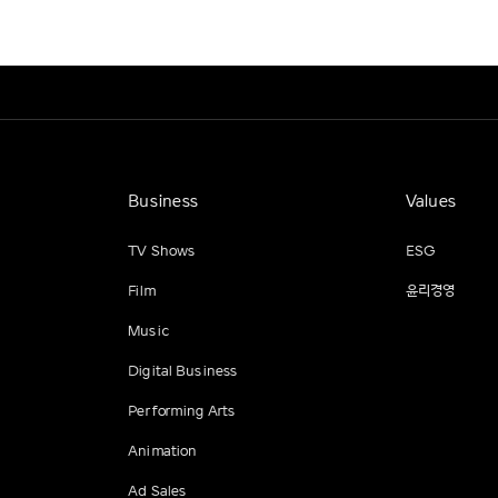
Business
Values
TV Shows
ESG
Film
윤리경영
Music
Digital Business
Performing Arts
Animation
Ad Sales