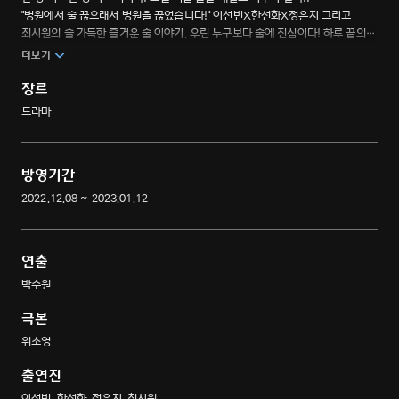
"병원에서 술 끊으래서 병원을 끊었습니다!" 이선빈X한선화X정은지 그리고
최시원의 술 가득한 즐거운 술 이야기. 우린 누구보다 술에 진심이다! 하루 끝의
술 한 잔이 인생의 신념인 세 여자의 일상을 그린 본격_기승전술_드라마"
더보기
장르
드라마
방영기간
2022.12.08 ~ 2023.01.12
연출
박수원
극본
위소영
출연진
이선빈, 한선화, 정은지, 최시원