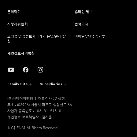
문의하기
온라인 제보
시청자위원회
법적고지
고정형 영상정보처리기기 운영/관리 방
이메일무단수집거부
침
개인정보처리방침
Family Site
Subsidiaries
(주)씨제이이엔엠
대표이사 : 윤상현
주소 : (03926) 서울시 마포구 상암산로 66
사업자 등록번호 : 106-81-51510
개인정보 보호책임자 : 김지훈
© CJ ENM. All Rights Reserved.