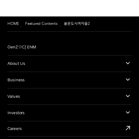
HOME
Featured Contents
술꾼도시여자들2
GenZ♡CJ ENM
About Us
Business
Values
Investors
Careers