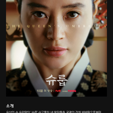
소개
우산의 순 우리말인 '슈룹' 사고뭉치 네 왕자들을 궁궐의 거센 비바람으로부터