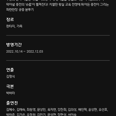
막아낼 중전의 '슈룹'이 펼쳐진다! 치열한 왕실 교육 전쟁에 뛰어든 중전이 그리는
파란만장 궁중 분투기
장르
판타지, 가족
방영기간
2022.10.14 ~ 2022.12.03
연출
김형식
극본
박바라
출연진
김혜수, 김해숙, 최원영, 문상민, 옥자연, 강찬희, 김의성, 배인혁, 윤상현, 유선호,
박하준, 김가은, 우정원, 김민기, 문성현, 장현성, 서이숙