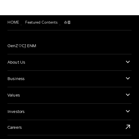
HOME
Featured Contents
슈룹
GenZ♡CJ ENM
About Us
Business
Values
Investors
Careers