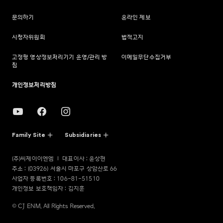
문의하기
온라인 제보
시청자위원회
법적고지
고정형 영상정보처리기기 운영/관리 방
이메일무단수집거부
침
개인정보처리방침
Family Site
Subsidiaries
(주)씨제이이엔엠
대표이사 : 윤상현
주소 : (03926) 서울시 마포구 상암산로 66
사업자 등록번호 : 106-81-51510
개인정보 보호책임자 : 김지훈
© CJ ENM. All Rights Reserved.