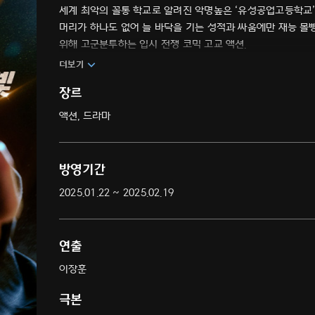
세계 최악의 꼴통 학교로 알려진 악명높은 ‘유성공업고등학교’에
머리가 하나도 없어 늘 바닥을 기는 성적과 싸움에만 재능 몰
위해 고군분투하는 입시 전쟁 코믹 고교 액션.
더보기
장르
액션, 드라마
방영기간
2025.01.22 ~ 2025.02.19
연출
이장훈
극본