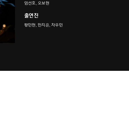
엄선호, 오보현
출연진
황민현, 한지은, 차우민