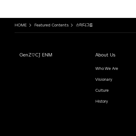
HOME
Featured Contents
스터디그룹
GenZ♡CJ ENM
About Us
Who We Are
Visionary
Culture
History