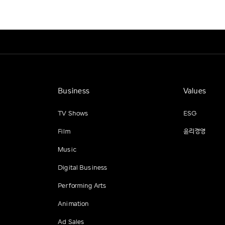
Business
Values
TV Shows
ESG
Film
윤리경영
Music
Digital Business
Performing Arts
Animation
Ad Sales