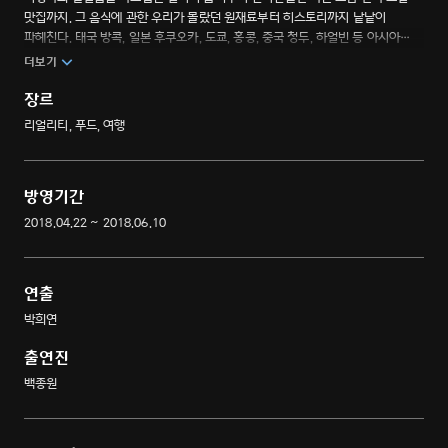
맛집까지. 그 음식에 관한 우리가 몰랐던 원재료부터 히스토리까지 낱낱이
파헤친다. 태국 방콕, 일본 후쿠오카, 도쿄, 홍콩, 중국 청두, 하얼빈 등 아시아
골목 곳곳에 숨어 있는 맛있는 음식을 찾아 스트리트 파이터, ‘백종원’과 함께
더보기
떠나는 미식 방랑기!
장르
리얼리티, 푸드, 여행
방영기간
2018.04.22 ~ 2018.06.10
연출
박희연
출연진
백종원