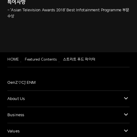
특이사항
- 'Asian Television Awards 2018' Best Infotainment Programme 부문
수상
HOME
Featured Contents
스트리트 푸드 파이터
GenZ♡CJ ENM
About Us
Business
Values