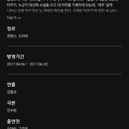
타자기. 누군가 대신해 소설을 쓰고 대 히트를 기록하게 되는데, ‘세주’ 앞에
나타난 유령 작가’진오’는 뜻밖의 제안을 한다. 오래된 '타자기'와 얽힌 세 남녀의
낭만적인 미스터리와 타임슬립 로맨스
더보기
장르
로맨스, 드라마
방영기간
2017.04.06 ~ 2017.06.02
연출
김철규
극본
진수완
출연진
유아인, 고경표