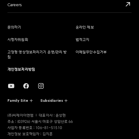
Careers
문의하기
온라인 제보
시청자위원회
법적고지
고정형 영상정보처리기기 운영/관리 방
이메일무단수집거부
침
개인정보처리방침
Family Site
Subsidiaries
(주)씨제이이엔엠
대표이사 : 윤상현
주소 : (03926) 서울시 마포구 상암산로 66
사업자 등록번호 : 106-81-51510
개인정보 보호책임자 : 김지훈