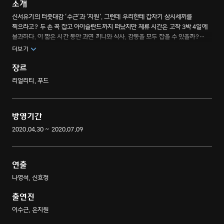
소개
신서유기의 터줏대감 ‘수근’과 ‘지원’. 그런데 우리한테 갑자기 삼시세끼를
찍으라고? 두 손 꼭 잡고 아이슬란드까지 떠났지만 체류 시간은 고작 3박 4일에
불과하다. 이 짧은 시간 동안 과연 끼니와 식사, 감동을 모두 잡을 수 있을까?
신서유기 최초의 외전! 세상의 끝 아이슬란드에서도 기상 미션은 어김없이 두
더보기
남자를 기다린다.
장르
리얼리티, 푸드
방영기간
2020.04.30 ~ 2020.07.09
연출
나영석, 신효정
출연진
이수근, 은지원