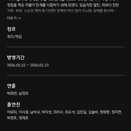
정점을 찍은 자들이 한계를 시험하기 위해 모였다. 믿음직한 절친, 피보다 진한
가족, 부부, 스승과 제자 등 다양한 관계의 여섯 팀이 두뇌와 육체를 동시에
시험하는 극한 경쟁에 들어간다. 최고의 브레인과 피지컬이 한 팀을 이뤄
더보기
경쟁하고, 생존하는 신개념 하이브리드 서바이벌 예능.
장르
퀴즈/게임
방영기간
2026.02.22 ~ 2026.02.23
연출
박희연, 남경모
출연진
아모띠, 이시원, 남석우, 박지성, 최지수, 최우석, 김민길, 김솔비, 정재형, 정지현,
박영호, 정재호