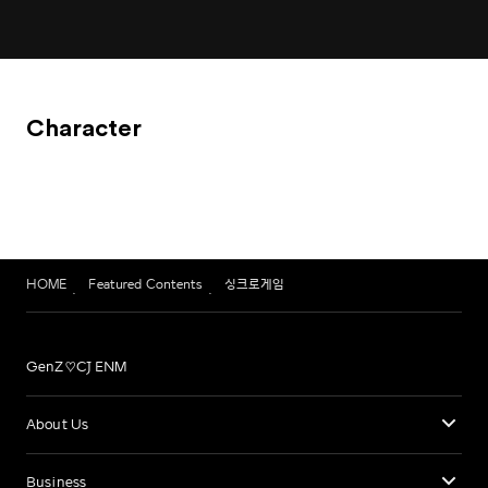
Character
HOME
Featured Contents
싱크로게임
GenZ♡CJ ENM
About Us
Business