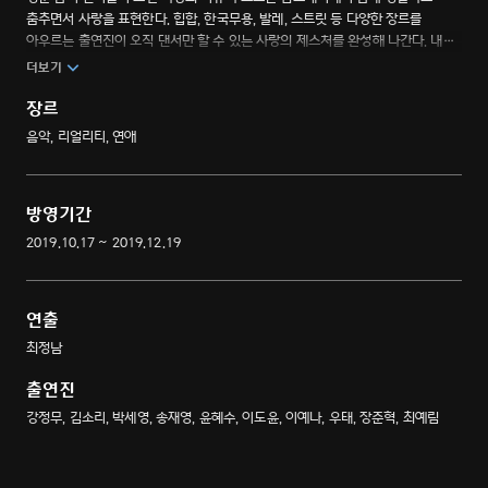
춤추면서 사랑을 표현한다. 힙합, 한국무용, 발레, 스트릿 등 다양한 장르를
아우르는 출연진이 오직 댄서만 할 수 있는 사랑의 제스처를 완성해 나간다. 내
마음이 하나의 몸짓에 지나지 않게, 내 이름을 불러줘! 다시 한번 설렘이 춤을
더보기
춘다. 춤과 함께 인연을 찾는 러브 리얼리티
장르
음악, 리얼리티, 연애
방영기간
2019.10.17 ~ 2019.12.19
연출
최정남
출연진
강정무, 김소리, 박세영, 송재영, 윤혜수, 이도윤, 이예나, 우태, 장준혁, 최예림