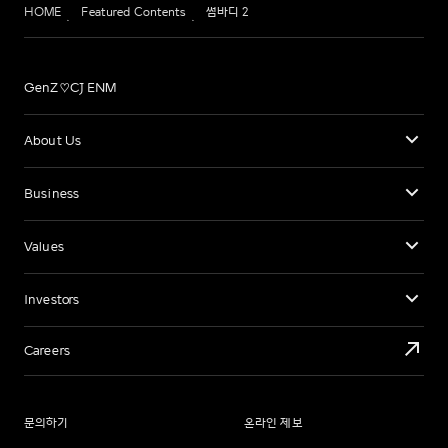
HOME
Featured Contents
썸바디 2
GenZ♡CJ ENM
About Us
Business
Values
Investors
Careers
문의하기
온라인 제보