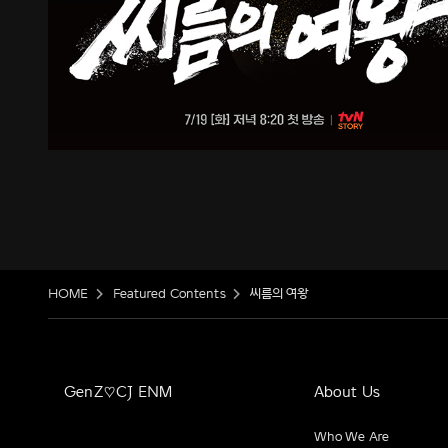
HOME
Featured Contents
씨름의 여왕
GenZ♡CJ ENM
About Us
Who We Are