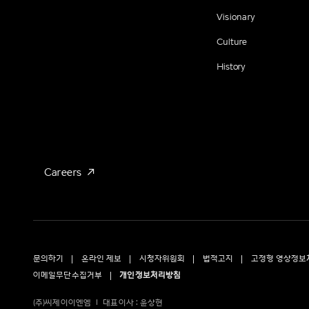
Visionary
Culture
History
Careers
문의하기
온라인 제보
시청자위원회
법적고지
고정형 영상정보
이메일무단수집거부
개인정보처리방침
(주)씨제이이엔엠
대표이사 : 윤상현