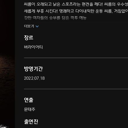
씨름이 오래되고 낡은 스포츠라는 편견을 깨다! 씨름의 우수성
새롭게 부흥 시킨다! 명쾌하고 다이내믹한 운동 씨름, 거침없이
강한 여자들의 승부를 담은 격투 예능
더보기
장르
버라이어티
방영기간
2022.07.18
연출
문태주
출연진