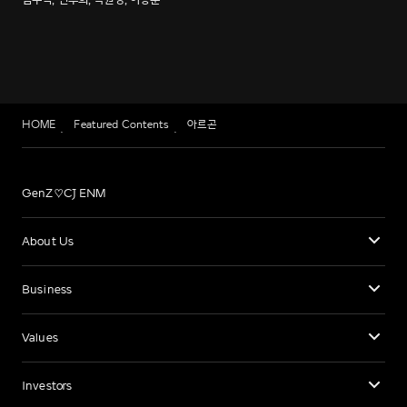
HOME
Featured Contents
아르곤
GenZ♡CJ ENM
About Us
Business
Values
Investors