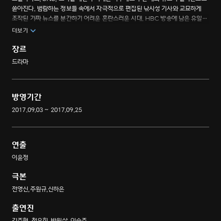
쏟아진다. 범람하는 정보들 속에서 자극적으로 편집된 낚시성 기사와 교묘하게
조작된 가짜 뉴스를 분간하기 어려운 혼란스러운 시대. HBC 방송에 남은 유일한
탐사보도 프로그램 <아르곤>, 부정을 고발하고 억압에 맞서는 진짜 기자들의 삶을
더보기
그려낸 스토리
장르
드라마
방영기간
2017.09.03 ~ 2017.09.25
연출
이윤정
극본
전영신,주원규,신하은
출연진
김주혁, 천우희, 박원상, 이승준