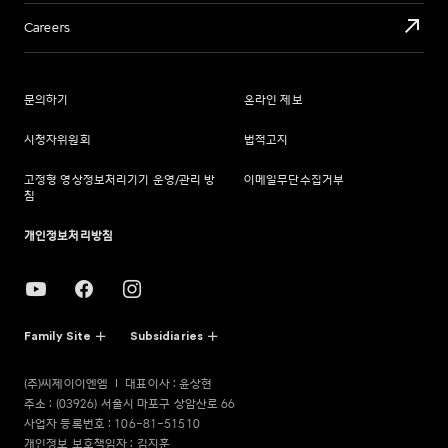
Careers
문의하기
온라인 제보
시청자위원회
법적고지
고정형 영상정보처리기기 운영/관리 방
이메일무단수집거부
침
개인정보처리방침
Family Site
Subsidiaries
(주)씨제이이엔엠
대표이사 : 윤상현
주소 : (03926) 서울시 마포구 상암산로 66
사업자 등록번호 : 106-81-51510
개인정보 보호책임자 : 김지훈