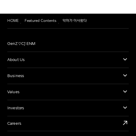
HOME
Featured Contents
악마가 이사왔다
GenZ♡CJ ENM
About Us
Business
Values
Investors
Careers