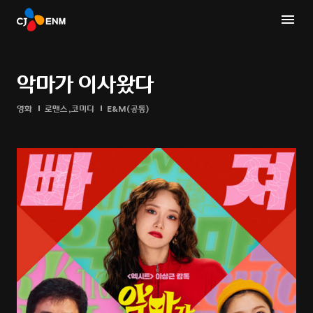
악마가 이사왔다
영화
로맨스,코미디
E&M(공통)