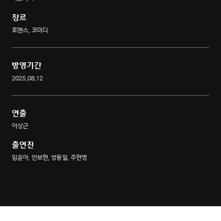
길구는 그녀의 아버지에게 이들 가족의 특별한 비밀을 듣게 된다. 바로 선지가
새벽이 되면 악마가 깨어나 완전히 다른 사람으로 변한다는 것. 장수는 길구에게
장르
새벽에만 선지의 보호자 역할을 수행하는 험난한 아르바이트 자리를 제안한다.
로맨스, 코미디
아랫집에 이사 온 악마를 매일 새벽 감시하는 오싹한 미스터리 로맨틱 코미디.
방영기간
2025.08.12
연출
이상근
출연진
임윤아, 안보현, 성동일, 주현영