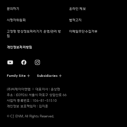
문의하기
온라인 제보
시청자위원회
법적고지
고정형 영상정보처리기기 운영/관리 방
이메일무단수집거부
침
개인정보처리방침
Family Site
Subsidiaries
(주)씨제이이엔엠
대표이사 : 윤상현
주소 : (03926) 서울시 마포구 상암산로 66
사업자 등록번호 : 106-81-51510
개인정보 보호책임자 : 김지훈
© CJ ENM. All Rights Reserved.