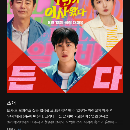
소개
퇴사 후 무미건조 집콕 일상을 보내던 청년 백수 ‘길구’는 아랫집에 이사 온
‘선지’에게 한눈에 반한다. 그러나 다음 날 새벽 기괴한 비주얼의 선지를
엘리베이터에서 마주치고 청순한 선지와 오싹한 선지 사이에 충격과 혼란에
빠지게 된다. 그날부터 선지의 정체에 대한 호기심 반, 두려움 반 주변을 맴돌던
더보기